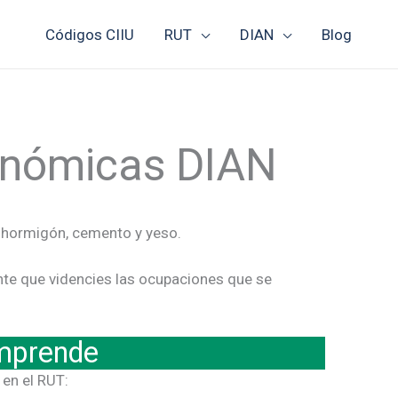
Códigos CIIU
RUT
DIAN
Blog
conómicas DIAN
e hormigón, cemento y yeso.
nte que videncies las ocupaciones que se
mprende
 en el RUT: