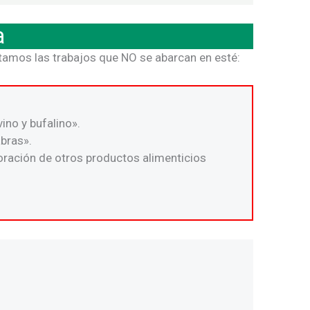
a
ntamos las trabajos que NO se abarcan en esté:
ino y bufalino».
abras».
boración de otros productos alimenticios