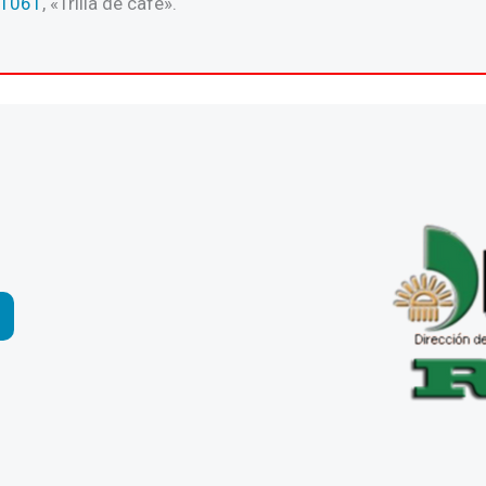
 1061
, «Trilla de café».