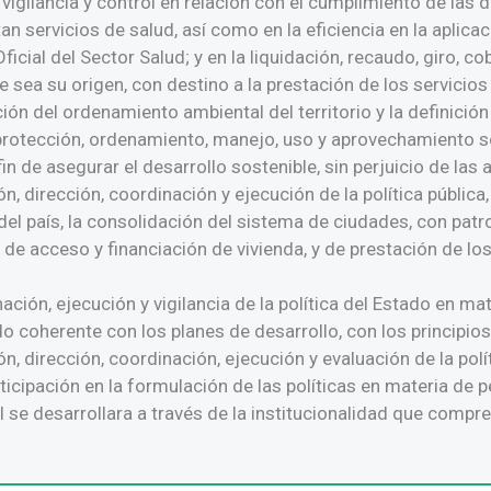
vigilancia y control en relación con el cumplimiento de las 
n servicios de salud, así como en la eficiencia en la aplicaci
cial del Sector Salud; y en la liquidación, recaudo, giro, cob
e sea su origen, con destino a la prestación de los servicios
ión del ordenamiento ambiental del territorio y la definición 
 protección, ordenamiento, manejo, uso y aprovechamiento s
fin de asegurar el desarrollo sostenible, sin perjuicio de las
, dirección, coordinación y ejecución de la política pública
o del país, la consolidación del sistema de ciudades, con patr
 de acceso y financiación de vivienda, y de prestación de los
ión, ejecución y vigilancia de la política del Estado en mate
 coherente con los planes de desarrollo, con los principios
, dirección, coordinación, ejecución y evaluación de la polí
articipación en la formulación de las políticas en materia d
l se desarrollara a través de la institucionalidad que compr