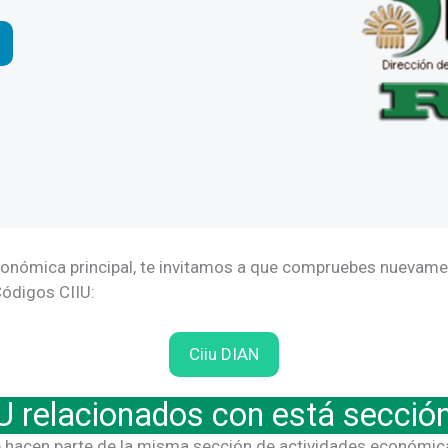
conómica principal, te invitamos a que compruebes nuevamente
Códigos CIIU:
Ciiu DIAN
U relacionados con está secci
 hacen parte de la misma sección de actividades económic